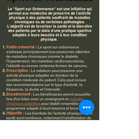
Le "Sport sur Ordonnance" est une initiative qui
permet aux médecins de prescrire de l'activité
physique à des patients souffrant de maladies
chroniques ou de certaines pathologies.
L'objectif est de favoriser la santé et le bien-être
des patients par le biais d'une pratique sportive
adaptée à leurs besoins et à leur condition
physique.
Public concerné :
Le sport sur ordonnance
s'adresse principalement aux personnes atteintes
de maladies chroniques comme le diabète,
l'hypertension, les maladies cardiovasculaires,
l'obésité ou encore certaines formes de cancers.
Prescription :
Le médecin peut prescrire une
activité physique adaptée en fonction de la
condition médicale du patient. Cela peut inclure
des recommandations sur le type d'activité, la
fréquence, la durée et l'intensité.
Encadrement :
Les bénéficiaires seront accueillis
lors d'un bilan avec un enseignant en
activités
physiques adaptées
pour établir ensemble un
programme adapté à leurs besoins et leurs envies.
Objectifs :
Les bienfaits de l'activité physique sur la
santé sont nombreux, notamment l'amélioration de
la condition physique, la réduction des symptômes
liés à certaines maladies et l'amélioration de la
qualité de vie.