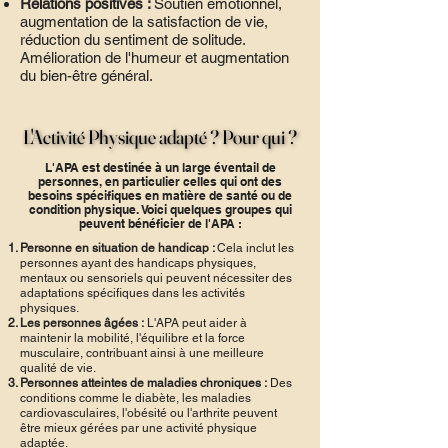
Relations positives :
Soutien émotionnel,
augmentation de la satisfaction de vie,
réduction du sentiment de solitude.
Amélioration de l'humeur et augmentation
du bien-être général.
L'Activité Physique adapté ? Pour qui ?
L'Activité Physique adapté ? Pour qui ?
L'APA est destinée à un large éventail de
personnes, en particulier celles qui ont des
besoins spécifiques en matière de santé ou de
condition physique. Voici quelques groupes qui
peuvent bénéficier de l'APA :
Personne en situation de handicap :
Cela inclut les
personnes ayant des handicaps physiques,
mentaux ou sensoriels qui peuvent nécessiter des
adaptations spécifiques dans les activités
physiques.
Les personnes âgées :
L'APA peut aider à
maintenir la mobilité, l'équilibre et la force
musculaire, contribuant ainsi à une meilleure
qualité de vie.
Personnes atteintes de maladies chroniques :
Des
conditions comme le diabète, les maladies
cardiovasculaires, l'obésité ou l'arthrite peuvent
être mieux gérées par une activité physique
adaptée.