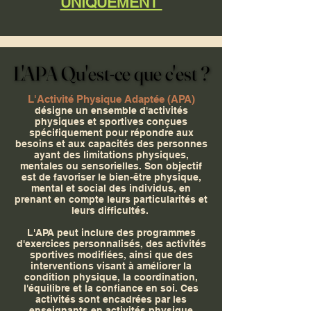
UNIQUEMENT
L'APA Qu'est-ce que c'est ?
L'APA Qu'est-ce que c'est ?
L'Activité Physique Adaptée (APA)
désigne un ensemble d'activités
physiques et sportives conçues
spécifiquement pour répondre aux
besoins et aux capacités des personnes
ayant des limitations physiques,
mentales ou sensorielles. Son objectif
est de favoriser le bien-être physique,
mental et social des individus, en
prenant en compte leurs particularités et
leurs difficultés.
L'APA peut inclure des programmes
d'exercices personnalisés, des activités
sportives modifiées, ainsi que des
interventions visant à améliorer la
condition physique, la coordination,
l'équilibre et la confiance en soi. Ces
activités sont encadrées par les
enseignants en activités physique