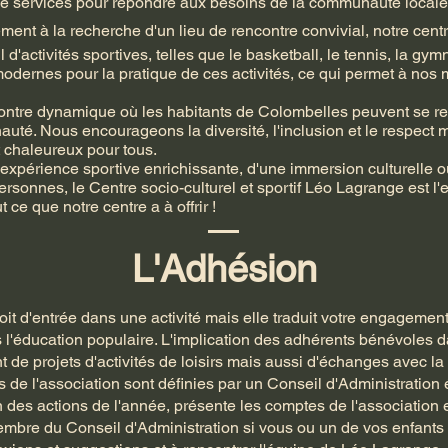
et de services pour répondre aux besoins de la communauté local
ement à la recherche d'un lieu de rencontre convivial, notre centr
 d'activités sportives, telles que le basketball, le tennis, la gy
odernes pour la pratique de ces activités, ce qui permet à nos
contre dynamique où les habitants de Colombelles peuvent se retr
té. Nous encourageons la diversité, l'inclusion et le respect m
 chaleureux pour tous.
expérience sportive enrichissante, d'une immersion culturelle 
rsonnes, le Centre socio-culturel et sportif Léo Lagrange est l'
ce que notre centre a à offrir !
L'Adhésion
oit d'entrée dans une activité mais elle traduit votre engagemen
 l'éducation populaire. L'implication des adhérents bénévoles d
de projets d'activités de loisirs mais aussi d'échanges avec la vi
 de l'association sont définies par un Conseil d'Administration
 des actions de l'année, présente les comptes de l'association et 
mbre du Conseil d'Administration si vous ou un de vos enfants 