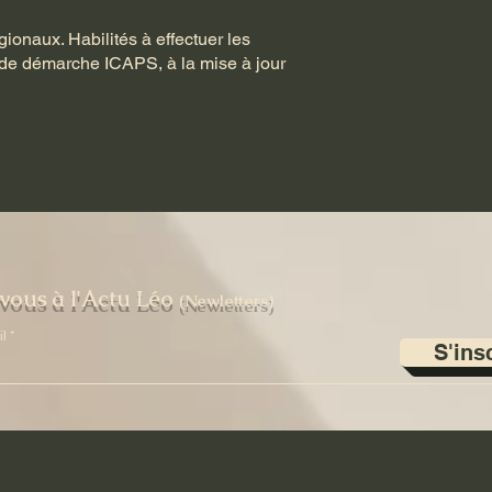
ionaux. Habilités à effectuer les
n de démarche ICAPS, à la mise à jour
ous à l'Actu Léo
(Newletters)
il
S'ins