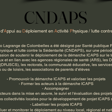
CNDAPS
CNDAPS
d'
A
ppui au
D
éploiement en
A
ctivité
P
hysique / lutte contr
Léo Lagrange de Colombelles a été désigné par Santé publique F
ysique et lutte contre la Sédentarité (CNDAPS), sur une périod
ion de soutenir le déploiement de la démarche ICAPS sur le terri
ux et en lien avec les agences régionales de santé (ARS), les 
(DRJSCS), les rectorats, la communauté éducative, les services 
es ou de loisirs, les associations de parents d’élèves
- Promouvoir la démarche ICAPS et valoriser les projets
- Former les acteurs à la démarche ICAPS
- Accompagner
acteurs dans la mise en œuvre, le suivi et l'évaluation des proj
es collectivités locales pour le développement de projet ICAPS su
- Labelliser les projets ICAPS
luer et monitorer le déploiement au niveau local, régional et na