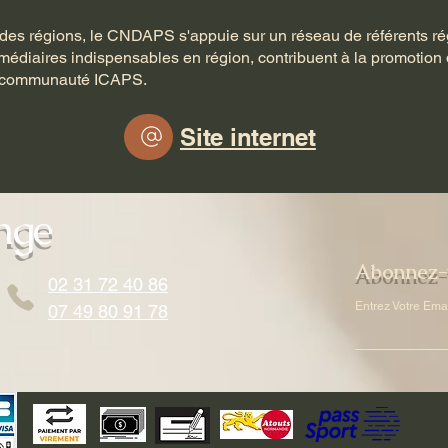
 des régions, le CNDAPS s'appuie sur un réseau de référents rég
termédiaires indispensables en région, contribuent à la promotio
la communauté ICAPS.
Site internet
nge
Abonnez-v
02 31 72 40 86
Entrez Votre Ema
07 49 80 91 78