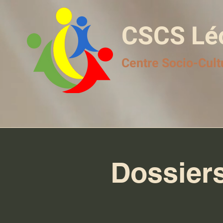
CSCS Lé
Centre Socio-Cult
Dossiers