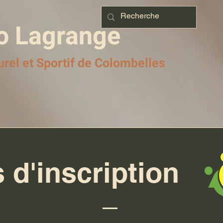
o Lagrange
urel et Sportif de Colombelles
 d'inscription