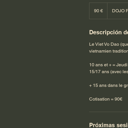
90
euros
90 €
DOJO P
Descripción de
Le Viet Vo Dao (que
vietnamien traditio
10 ans et + = Jeudi
15/17 ans (avec les
+ 15 ans dans le g
Cotisation = 90€
Próximas ses