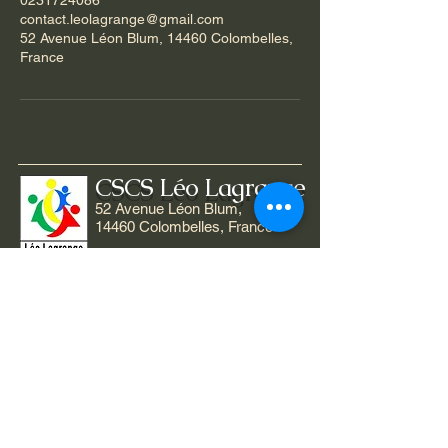
0231724086
contact.leolagrange@gmail.com
52 Avenue Léon Blum, 14460 Colombelles,
France
CSCS Léo Lagrange
52 Avenue Léon Blum,
14460 Colombelles, France
02 31 72 40 86
07 49 80 91 78